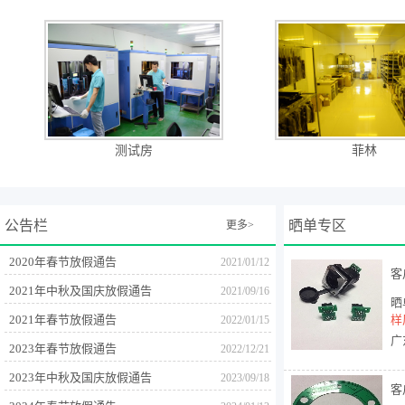
***
***
***
预付款余额支付
***
***
***
预付款支付 |
***
***
***
预付款支付 |
***
***
***
预付款支付 |
测试房
菲林
***
***
***
预付款支付 |
***
***
***
预付款支付 |
***
***
***
预付款余额支付
公告栏
晒单专区
更多>
***
***
***
预付款余额支付
2020年春节放假通告
2021/01/12
客
2021年中秋及国庆放假通告
2021/09/16
***
***
***
预付款支付 |
晒
2021年春节放假通告
样
2022/01/15
***
***
***
快递代收 |
广
2023年春节放假通告
2022/12/21
***
***
***
微信支付 |
2023年中秋及国庆放假通告
2023/09/18
客
***
***
***
微信支付 |