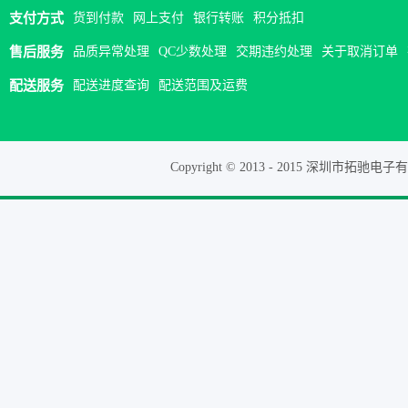
广
支付方式
货到付款
网上支付
银行转账
积分抵扣
***
***
***
快递代收 |
售后服务
品质异常处理
QC少数处理
交期违约处理
关于取消订单
客
***
***
***
线下转款 |
晒
配送服务
配送进度查询
配送范围及运费
***
***
***
支付宝支付 |
重
***
***
***
预付款余额支付
Copyright © 2013 - 2015 深圳市拓驰电子有限
客
***
***
***
微信支付 |
晒
***
***
***
微信支付 |
重
***
***
***
预付款余额支付
***
***
***
预付款余额支付
客
***
***
***
预付款余额支付
晒
件
***
***
***
预付款余额支付
广
***
***
***
预付款余额支付