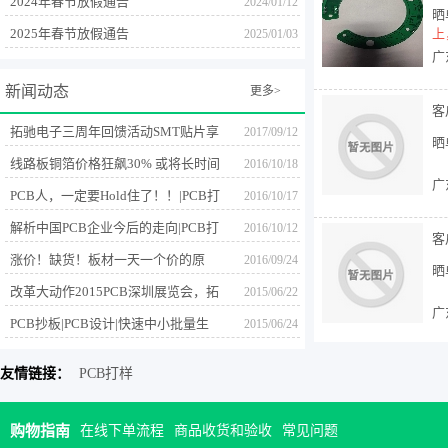
2024年春节放假通告
2024/01/12
晒
***
***
***
微信支付 |
2025年春节放假通告
上
2025/01/03
广
***
***
***
预付款支付 |
新闻动态
更多>
***
***
***
预付款余额支付
客
拓驰电子三周年回馈活动SMT贴片享
2017/09/12
***
***
***
预付款余额支付
晒
惊爆价格
线路板铜箔价格狂飙30% 或将长时间
2016/10/18
***
***
***
临时欠款 |
广
供不应求|PCB打样|SMT贴片加
PCB人，一定要Hold住了！！|PCB打
2016/10/17
工|SMT钢网
***
***
***
预付款支付 |
样|SMT贴片加工|SMT钢网
解析中国PCB企业今后的走向|PCB打
2016/10/12
客
样|SMT贴片加工|SMT钢网
***
***
***
预付款支付 |
涨价！缺货！板材一天一个价的原
2016/09/24
晒
因|PCB打样|SMT贴片加工|SMT钢网
改革大动作2015PCB深圳展览会，拓
2015/06/22
***
***
***
临时欠款 |
广
驰电子首次费用调整
PCB抄板|PCB设计|快速中小批量生
2015/06/24
***
***
***
临时欠款 |
产|深圳市拓驰电子|加急打样|PCB打
***
***
***
临时欠款 |
友情链接：
PCB打样
样|线路板生产
客
***
***
***
临时欠款 |
晒
购物指南
在线下单流程
商品收货和验收
常见问题
***
***
***
微信支付 |