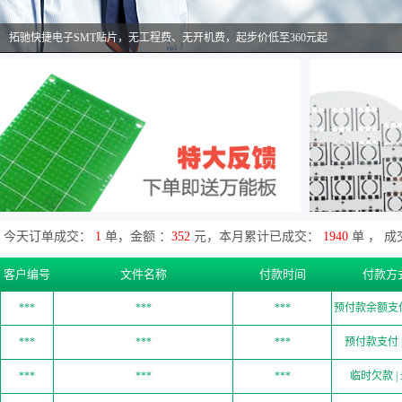
拓驰快捷电子SMT贴片，无工程费、无开机费，起步价低至360元起
样板订单 单双面24小时加急费用 直降 仅100元，支持12小时加急出货！！
拒绝行业暴力，与您一起共赢！ 样板订单降工程费仅50元 ，板费仅350元/㎡
批量订单低至300元起！测试费全面下调！其它费用全免！！
深圳市拓驰快捷电子，从下单到售后全程一对一24小时服务，为您免去后顾之忧
今天订单成交：
1
单，金额 ：
352
元，本月累计已成交：
1940
单 ， 
客户编号
文件名称
付款时间
付款方
***
***
***
预付款余额支付
***
***
***
预付款支付 |
***
***
***
临时欠款 |
***
***
***
临时欠款 |